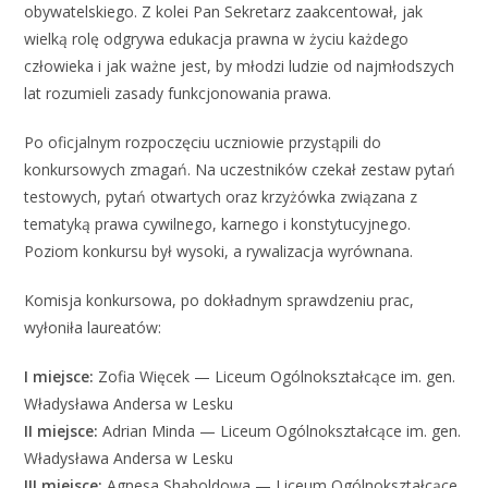
obywatelskiego. Z kolei Pan Sekretarz zaakcentował, jak
wielką rolę odgrywa edukacja prawna w życiu każdego
człowieka i jak ważne jest, by młodzi ludzie od najmłodszych
lat rozumieli zasady funkcjonowania prawa.
Po oficjalnym rozpoczęciu uczniowie przystąpili do
konkursowych zmagań. Na uczestników czekał zestaw pytań
testowych, pytań otwartych oraz krzyżówka związana z
tematyką prawa cywilnego, karnego i konstytucyjnego.
Poziom konkursu był wysoki, a rywalizacja wyrównana.
Komisja konkursowa, po dokładnym sprawdzeniu prac,
wyłoniła laureatów:
I miejsce:
Zofia Więcek — Liceum Ogólnokształcące im. gen.
Władysława Andersa w Lesku
II miejsce:
Adrian Minda — Liceum Ogólnokształcące im. gen.
Władysława Andersa w Lesku
III miejsce:
Agnesa Shaboldowa — Liceum Ogólnokształcące