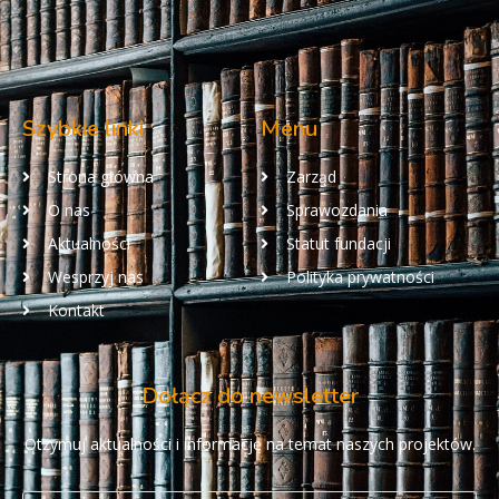
Szybkie linki
Menu
Strona główna
Zarząd
O nas
Sprawozdania
Aktualności
Statut fundacji
Wesprzyj nas
Polityka prywatności
Kontakt
Dołącz do newsletter
Otzymuj aktualności i informację na temat naszych projektów.