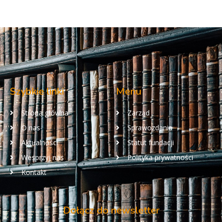
Szybkie linki
Menu
Strona główna
Zarząd
O nas
Sprawozdania
Aktualności
Statut fundacji
Wesprzyj nas
Polityka prywatności
Kontakt
Dołącz do newsletter